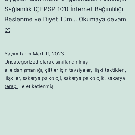
Sağlamlık (ÇEPSP 101) İnternet Bağımlılığı
Beslenme ve Diyet Tüm…
Okumaya devam
YOLUNDA
et
GİTMEYEN
İLİŞKİLERDE
Yayım tarihi
Mart 11, 2023
“İŞE
Uncategorized
olarak sınıflandırılmış
YARAMAYAN”
aile danışmanlığı
,
çiftler için tavsiyeler
,
ilişki taktikleri
,
ilişkiler
,
sakarya psikoloji
,
sakarya psikolojik
,
sakarya
ÖZELLİKLERE
terapi
ile etiketlenmiş
DAİR
7
MİT