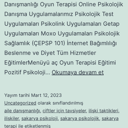
Danışmanlığı Oyun Terapisi Online Psikolojik
Danışma Uygulamalarımız Psikolojik Test
Uygulamaları Psikolink Uygulamaları Getap
Uygulamaları Moxo Uygulamaları Psikolojik
Sağlamlık (ÇEPSP 101) İnternet Bağımlılığı
Beslenme ve Diyet Tüm Hizmetler
EğitimlerMenüyü aç Oyun Terapisi Eğitimi
ÇİFT
Pozitif Psikoloji…
Okumaya devam et
İLİŞKİSİ
BAĞLAN
Yayım tarihi
Mart 12, 2023
Uncategorized
olarak sınıflandırılmış
aile danışmanlığı
,
çiftler için tavsiyeler
,
ilişki taktikleri
,
ilişkiler
,
sakarya psikoloji
,
sakarya psikolojik
,
sakarya
terapi
ile etiketlenmiş