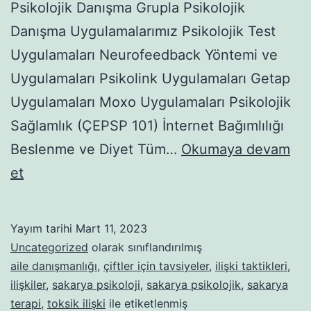
Psikolojik Danışma Grupla Psikolojik
Danışma Uygulamalarımız Psikolojik Test
Uygulamaları Neurofeedback Yöntemi ve
Uygulamaları Psikolink Uygulamaları Getap
Uygulamaları Moxo Uygulamaları Psikolojik
Sağlamlık (ÇEPSP 101) İnternet Bağımlılığı
Beslenme ve Diyet Tüm…
Okumaya devam
YOLUNDA
et
GİTMEYEN
İLİŞKİLERDE
Yayım tarihi
Mart 11, 2023
“İŞE
Uncategorized
olarak sınıflandırılmış
YARAMAYAN”
aile danışmanlığı
,
çiftler için tavsiyeler
,
ilişki taktikleri
,
ilişkiler
,
sakarya psikoloji
,
sakarya psikolojik
,
sakarya
ÖZELLİKLERE
terapi
,
toksik ilişki
ile etiketlenmiş