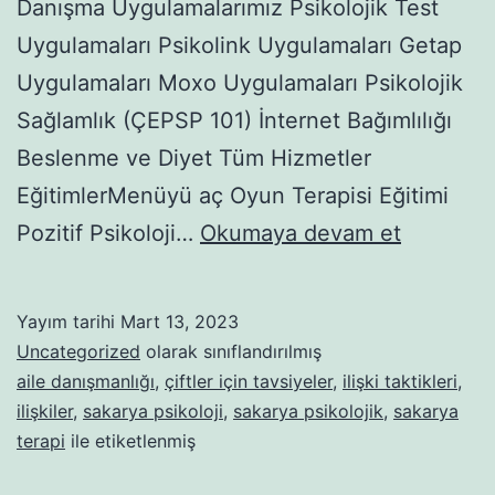
Danışma Uygulamalarımız Psikolojik Test
Uygulamaları Psikolink Uygulamaları Getap
Uygulamaları Moxo Uygulamaları Psikolojik
Sağlamlık (ÇEPSP 101) İnternet Bağımlılığı
Beslenme ve Diyet Tüm Hizmetler
EğitimlerMenüyü aç Oyun Terapisi Eğitimi
YAYGIN
Pozitif Psikoloji…
Okumaya devam et
ANKSİYE
BOZUKL
Yayım tarihi
Mart 13, 2023
Uncategorized
olarak sınıflandırılmış
aile danışmanlığı
,
çiftler için tavsiyeler
,
ilişki taktikleri
,
ilişkiler
,
sakarya psikoloji
,
sakarya psikolojik
,
sakarya
terapi
ile etiketlenmiş