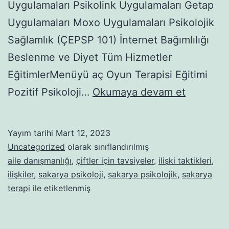
Uygulamaları Psikolink Uygulamaları Getap
Uygulamaları Moxo Uygulamaları Psikolojik
Sağlamlık (ÇEPSP 101) İnternet Bağımlılığı
Beslenme ve Diyet Tüm Hizmetler
EğitimlerMenüyü aç Oyun Terapisi Eğitimi
BAŞARIN
Pozitif Psikoloji…
Okumaya devam et
İKİ
ANAHTAR
Yayım tarihi
Mart 12, 2023
PLANLA
Uncategorized
olarak sınıflandırılmış
VE
aile danışmanlığı
,
çiftler için tavsiyeler
,
ilişki taktikleri
,
ilişkiler
,
sakarya psikoloji
,
sakarya psikolojik
,
sakarya
DİKKAT
terapi
ile etiketlenmiş