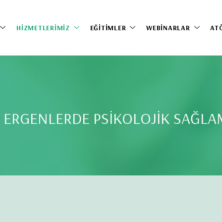
HIZMETLERIMIZ
EĞITIMLER
WEBINARLAR
AT
E ERGENLERDE PSİKOLOJİK SAĞL