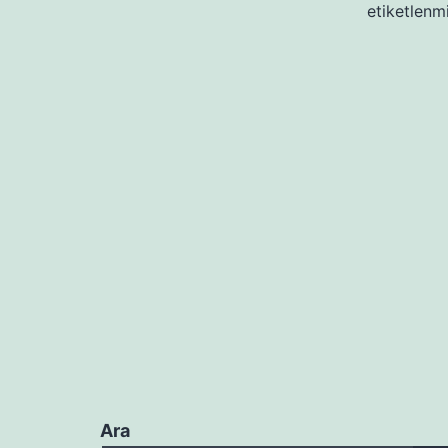
etiketlenm
Ara