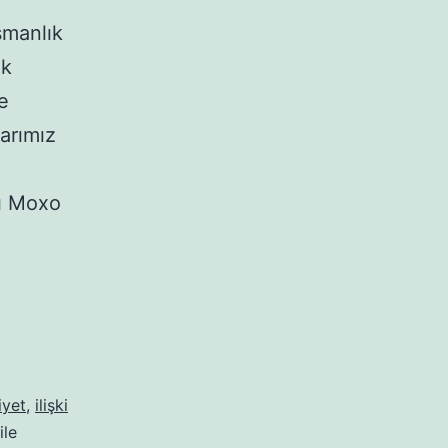
şmanlık
ik
e
arımız
rı Moxo
DİYET
EFSANELERİ,
DOĞRU
BİLİNEN
YANLIŞLAR
iyet
,
ilişki
ile