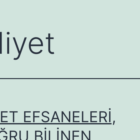
diyet
ET EFSANELERİ,
ĞRU BİLİNEN