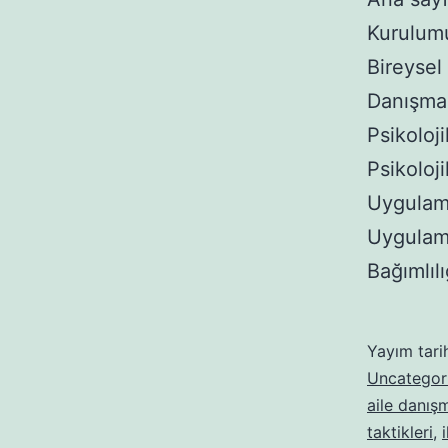
Kurulum
Bireysel
Danışma 
Psikoloj
Psikoloj
Uygulama
Uygulama
Bağımlı
Yayım tari
Uncategor
aile danışm
taktikleri
,
i