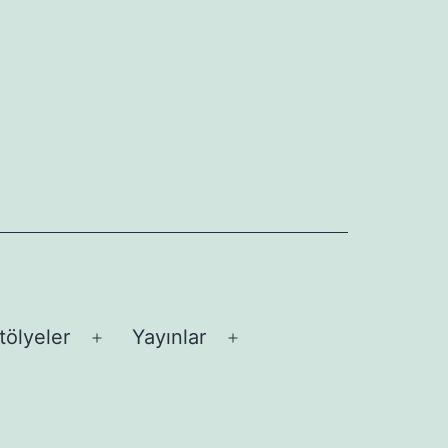
tölyeler
Yayınlar
üyü
Menüyü
Menüyü
aç
aç