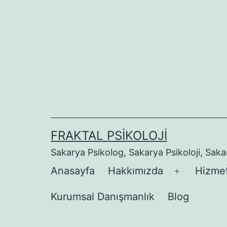
İçeriğe
geç
FRAKTAL PSIKOLOJI
Sakarya Psikolog, Sakarya Psikoloji, Sak
Anasayfa
Hakkımızda
Hizmet
Menüyü
aç
Kurumsal Danışmanlık
Blog