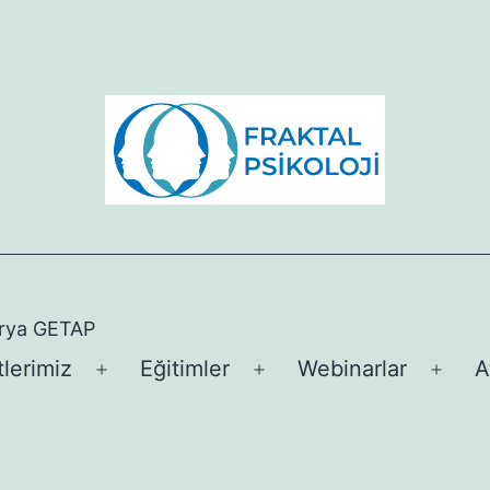
arya GETAP
lerimiz
Eğitimler
Webinarlar
A
Menüyü
Menüyü
Men
aç
aç
aç