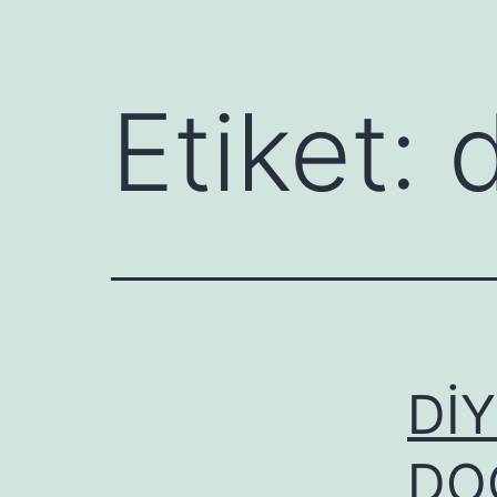
Etiket:
DİY
DO