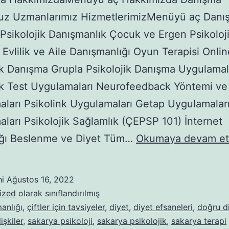
uz Uzmanlarımız HizmetlerimizMenüyü aç Danı
 Psikolojik Danışmanlık Çocuk ve Ergen Psikoloj
Evlilik ve Aile Danışmanlığı Oyun Terapisi Onlin
ik Danışma Grupla Psikolojik Danışma Uygulamal
ik Test Uygulamaları Neurofeedback Yöntemi ve
ları Psikolink Uygulamaları Getap Uygulamala
ları Psikolojik Sağlamlık (ÇEPSP 101) İnternet
lığı Beslenme ve Diyet Tüm…
Okumaya devam et
hi
Ağustos 16, 2022
ized
olarak sınıflandırılmış
anlığı
,
çiftler için tavsiyeler
,
diyet
,
diyet efsaneleri
,
doğru d
lişkiler
,
sakarya psikoloji
,
sakarya psikolojik
,
sakarya terapi