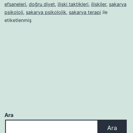
efsaneleri
,
doğru diyet
,
ilişki taktikleri
,
ilişkiler
,
sakarya
psikoloji
,
sakarya psikolojik
,
sakarya terapi
ile
etiketlenmiş
Ara
Ara