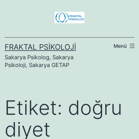
İçeriğe
geç
FRAKTAL PSIKOLOJI
Menü
Sakarya Psikolog, Sakarya
Psikoloji, Sakarya GETAP
Etiket:
doğru
diyet