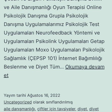
ve Aile Danışmanlığı Oyun Terapisi Online
Psikolojik Danışma Grupla Psikolojik
Danışma Uygulamalarımız Psikolojik Test
Uygulamaları Neurofeedback Yöntemi ve
Uygulamaları Psikolink Uygulamaları Getap
Uygulamaları Moxo Uygulamaları Psikolojik
Sağlamlık (ÇEPSP 101) İnternet Bağımlılığı
Beslenme ve Diyet Tüm…
Okumaya devam
DİYET
et
EFSANELERİ,
DOĞRU
Yayım tarihi
Ağustos 16, 2022
BİLİNEN
Uncategorized
olarak sınıflandırılmış
YANLIŞLAR
aile danışmanlığı
,
çiftler için tavsiyeler
,
diyet
,
diyet