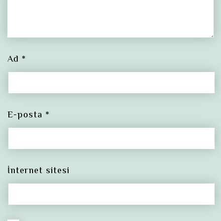
Ad
*
E-posta
*
İnternet sitesi