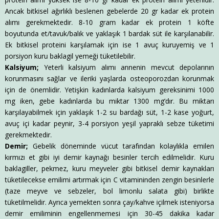
Ancak bitkisel ağırlıklı beslenen gebelerde 20 gr kadar ek protein
alımı gerekmektedir. 8-10 gram kadar ek protein 1 köfte
boyutunda et/tavuk/balık ve yaklaşık 1 bardak süt ile karşılanabilir.
Ek bitkisel proteini karşılamak için ise 1 avuç kuruyemiş ve 1
porsiyon kuru baklagil yemeği tüketilebilir.
Kalsiyum;
Yeterli kalsiyum alımı annenin mevcut depolarının
korunmasını sağlar ve ileriki yaşlarda osteoporozdan korunmak
için de önemlidir. Yetişkin kadınlarda kalsiyum gereksinimi 1000
mg iken, gebe kadınlarda bu miktar 1300 mg’dır. Bu miktarı
karşılayabilmek için yaklaşık 1-2 su bardağı süt, 1-2 kase yoğurt,
avuç içi kadar peynir, 3-4 porsiyon yeşil yapraklı sebze tüketimi
gerekmektedir.
Demir;
Gebelik döneminde vücut tarafından kolaylıkla emilen
kırmızı et gibi iyi demir kaynağı besinler tercih edilmelidir. Kuru
baklagiller, pekmez, kuru meyveler gibi bitkisel demir kaynakları
tüketilecekse emilimi artırmak için C vitamininden zengin besinlerle
(taze meyve ve sebzeler, bol limonlu salata gibi) birlikte
tüketilmelidir. Ayrıca yemekten sonra çay/kahve içilmek isteniyorsa
demir emiliminin engellenmemesi için 30-45 dakika kadar