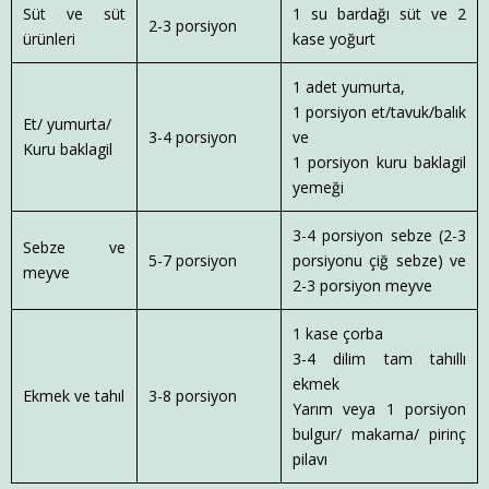
Süt ve süt
1 su bardağı süt ve 2
2-3 porsiyon
ürünleri
kase yoğurt
1 adet yumurta,
1 porsiyon et/tavuk/balık
Et/ yumurta/
3-4 porsiyon
ve
Kuru baklagil
1 porsiyon kuru baklagil
yemeği
3-4 porsiyon sebze (2-3
Sebze ve
5-7 porsiyon
porsiyonu çiğ sebze) ve
meyve
2-3 porsiyon meyve
1 kase çorba
3-4 dilim tam tahıllı
ekmek
Ekmek ve tahıl
3-8 porsiyon
Yarım veya 1 porsiyon
bulgur/ makarna/ pirinç
pilavı