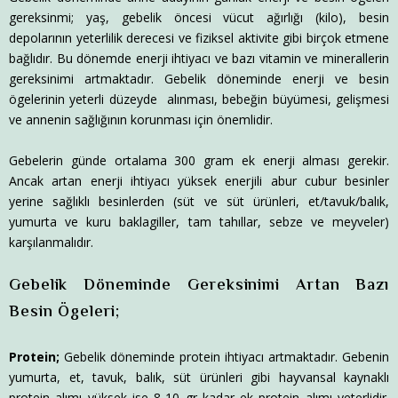
gereksinmi; yaş, gebelik öncesi vücut ağırlığı (kilo), besin
depolarının yeterlilik derecesi ve fiziksel aktivite gibi birçok etmene
bağlıdır. Bu dönemde enerji ihtiyacı ve bazı vitamin ve minerallerin
gereksinimi artmaktadır. Gebelik döneminde enerji ve besin
ögelerinin yeterli düzeyde alınması, bebeğin büyümesi, gelişmesi
ve annenin sağlığının korunması için önemlidir.
Gebelerin günde ortalama 300 gram ek enerji alması gerekir.
Ancak artan enerji ihtiyacı yüksek enerjili abur cubur besinler
yerine sağlıklı besinlerden (süt ve süt ürünleri, et/tavuk/balık,
yumurta ve kuru baklagiller, tam tahıllar, sebze ve meyveler)
karşılanmalıdır.
Gebelik Döneminde Gereksinimi Artan Bazı
Besin Ögeleri;
Protein;
Gebelik döneminde protein ihtiyacı artmaktadır. Gebenin
yumurta, et, tavuk, balık, süt ürünleri gibi hayvansal kaynaklı
protein alımı yüksek ise 8-10 gr kadar ek protein alımı yeterlidir.