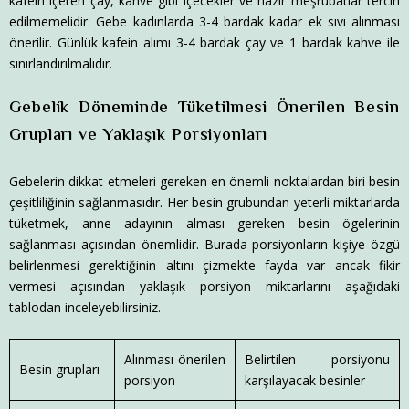
kafein içeren çay, kahve gibi içecekler ve hazır meşrubatlar tercih
edilmemelidir. Gebe kadınlarda 3-4 bardak kadar ek sıvı alınması
önerilir. Günlük kafein alımı 3-4 bardak çay ve 1 bardak kahve ile
sınırlandırılmalıdır.
Gebelik Döneminde Tüketilmesi Önerilen Besin
Grupları ve Yaklaşık Porsiyonları
Gebelerin dikkat etmeleri gereken en önemli noktalardan biri besin
çeşitliliğinin sağlanmasıdır. Her besin grubundan yeterli miktarlarda
tüketmek, anne adayının alması gereken besin ögelerinin
sağlanması açısından önemlidir. Burada porsiyonların kişiye özgü
belirlenmesi gerektiğinin altını çizmekte fayda var ancak fikir
vermesi açısından yaklaşık porsiyon miktarlarını aşağıdaki
tablodan inceleyebilirsiniz.
Alınması önerilen
Belirtilen porsiyonu
Besin grupları
porsiyon
karşılayacak besinler