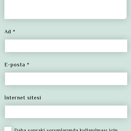
Ad
*
E-posta
*
İnternet sitesi
Daha sonraki yorumlarımda kullanılması için